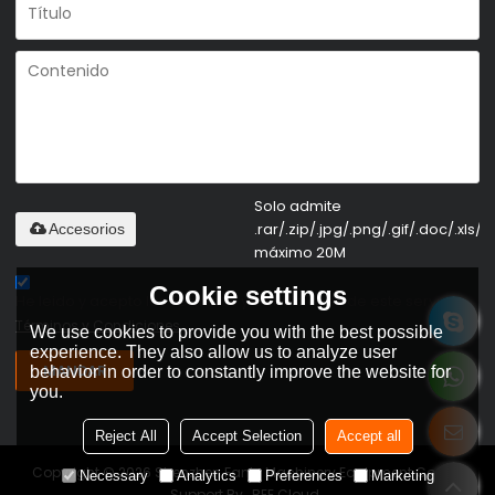
Solo admite
.rar/.zip/.jpg/.png/.gif/.doc/.xls/.p
Accesorios
máximo 20M
Cookie settings
He leido y acepto los Términos y Condiciones de este servicio,
Términos y Condiciones
We use cookies to provide you with the best possible
experience. They also allow us to analyze user
MANDAR
behavior in order to constantly improve the website for
you.
Reject All
Accept Selection
Accept all
Copyright © 2026
Shenzhen Fanty Machinery Equipment Co., Ltd
Necessary
Analytics
Preferences
Marketing
Support By
BEE Cloud