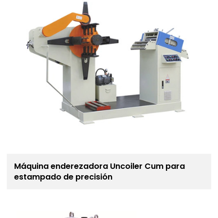
Máquina enderezadora Uncoiler Cum para
estampado de precisión