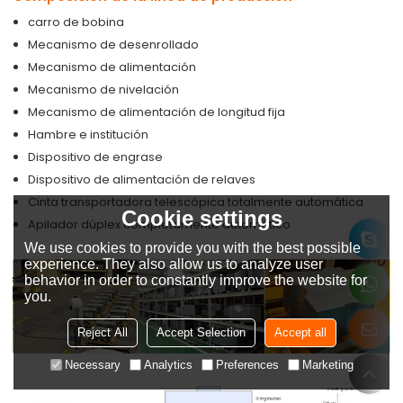
carro de bobina
Mecanismo de desenrollado
Mecanismo de alimentación
Mecanismo de nivelación
Mecanismo de alimentación de longitud fija
Hambre e institución
Dispositivo de engrase
Dispositivo de alimentación de relaves
Cinta transportadora telescópica totalmente automática
Cookie settings
Apilador dúplex completamente automático
We use cookies to provide you with the best possible
experience. They also allow us to analyze user
behavior in order to constantly improve the website for
you.
Reject All
Accept Selection
Accept all
Necessary
Analytics
Preferences
Marketing