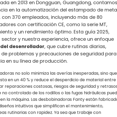
dada en 2013 en Dongguan, Guangdong, contamo
cia en la automatización del estampado de metal
², con 370 empleados, incluyendo más de 80
dores con certificación CE, como la serie MT,
iento y un rendimiento óptimo. Esta guía 2025,
 sector y nuestra experiencia, ofrece un enfoque
del desenrollador
, que cubre rutinas diarias,
ón de problemas y precauciones de seguridad para
ia en su línea de producción.
doras no solo minimiza las averías inesperadas, sino que
sta en un 40 % y reduce el desperdicio de material entre
ar reparaciones costosas, riesgos de seguridad y retraso
 no controlado de los rodillos o las fugas hidráulicas pue
s en la máquina. Las desbobinadoras Fanty están fabricad
diseños intuitivos que simplifican el mantenimiento,
eas rutinarias con rapidez. Ya sea que trabaje con