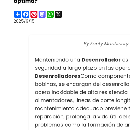
óptimo?
Share
Facebook
Pinterest
Mastodon
WhatsApp
X
2025/9/15
By Fanty Machinery E
Manteniendo una
Desenrollador
es 
seguridad a largo plazo en las ope
Desenrolladores
Como componentes
bobinas, se encargan del desenroll
acero inoxidable de alta resistenci
alimentadores, líneas de corte long
mantenimiento adecuado previene ti
reparación, prolonga la vida útil del
problemas como la formación de arr