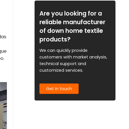
Are you looking for a
reliable manufacturer
of down home textile
das
products?
We can quickly provide
que
customers with market analysis,
o.
technical support and
customized services.
Get in touch