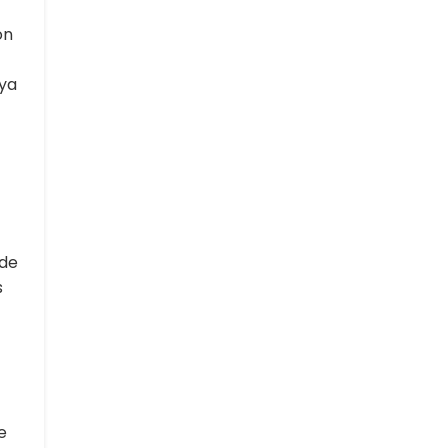
on
ya
 de
s
e