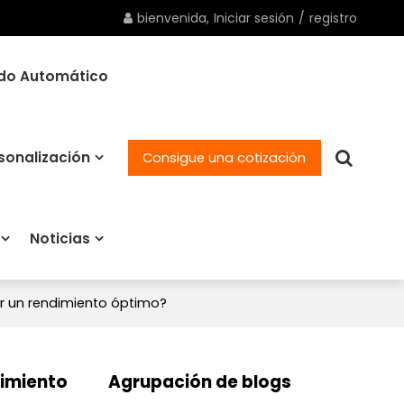
bienvenida,
Iniciar sesión
/
registro
ado Automático
sonalización
Consigue una cotización
Noticias
r un rendimiento óptimo?
dimiento
Agrupación de blogs