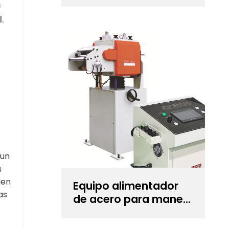
Uncoiler Cum para
s
estampado de
.
precisión
 un
s
den
Equipo alimentador
as
de acero para manejo
de espesores de
bobina de 0,6~6,0 mm