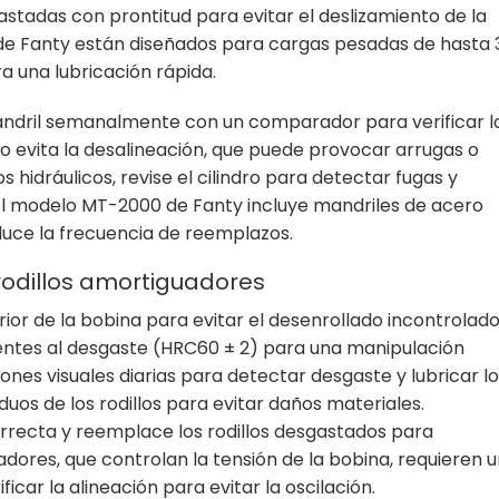
stadas con prontitud para evitar el deslizamiento de la
a de Fanty están diseñados para cargas pesadas de hasta 
a una lubricación rápida.
mandril semanalmente con un comparador para verificar l
to evita la desalineación, que puede provocar arrugas o
 hidráulicos, revise el cilindro para detectar fugas y
El modelo MT-2000 de Fanty incluye mandriles de acero
duce la frecuencia de reemplazos.
 rodillos amortiguadores
ior de la bobina para evitar el desenrollado incontrolado
istentes al desgaste (HRC60 ± 2) para una manipulación
ones visuales diarias para detectar desgaste y lubricar lo
duos de los rodillos para evitar daños materiales.
rrecta y reemplace los rodillos desgastados para
adores, que controlan la tensión de la bobina, requieren u
ificar la alineación para evitar la oscilación.