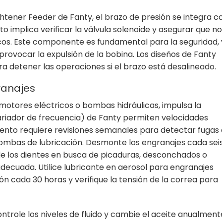
ghtener Feeder de Fanty, el brazo de presión se integra c
o implica verificar la válvula solenoide y asegurar que no
os. Este componente es fundamental para la seguridad, 
rovocar la expulsión de la bobina. Los diseños de Fanty
a detener las operaciones si el brazo está desalineado.
ranajes
motores eléctricos o bombas hidráulicas, impulsa la
variador de frecuencia) de Fanty permiten velocidades
iento requiere revisiones semanales para detectar fugas
s bombas de lubricación. Desmonte los engranajes cada sei
de los dientes en busca de picaduras, desconchados o
 adecuada.
Utilice lubricante en aerosol para engranajes
ón cada 30 horas y verifique la tensión de la correa para
ontrole los niveles de fluido y cambie el aceite anualment