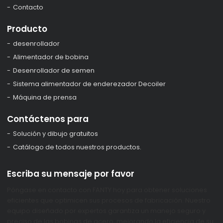
Contacto
Producto
desenrollador
Alimentador de bobina
Desenrollador de semen
Sistema alimentador de enderezador Decoiler
Máquina de prensa
Contáctenos para
Solución y dibujo gratuitos
Catálogo de todos nuestros productos.
Escriba su mensaje por favor
Póngase en contacto con FANTY hoy para obtener soluciones
eficientes que optimicen sus procesos de fabricación. Nuestro
equipo diseñado por expertos garantiza un manejo seguro y
preciso de las bobinas de acero, mejorando la eficiencia de su