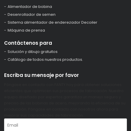
Alimentador de bobina
Desenrollador de semen
Sistema alimentador de enderezador Decoiler
Máquina de prensa
Contáctenos para
Solución y dibujo gratuitos
Catálogo de todos nuestros productos.
Escriba su mensaje por favor
Póngase en contacto con FANTY hoy para obtener soluciones
eficientes que optimicen sus procesos de fabricación. Nuestro
equipo diseñado por expertos garantiza un manejo seguro y
preciso de las bobinas de acero, mejorando la eficiencia de su
producción. Póngase en contacto con nosotros ahora para
mejorar sus capacidades de fabricación.