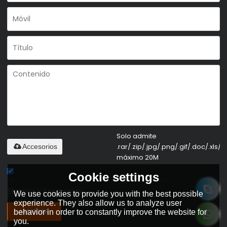
Solo admite
.rar/.zip/.jpg/.png/.gif/.doc/.xls/.p
Accesorios
máximo 20M
Cookie settings
He leido y acepto los Términos y Condiciones de este servicio,
Términos y Condiciones
We use cookies to provide you with the best possible
experience. They also allow us to analyze user
MANDAR
behavior in order to constantly improve the website for
you.