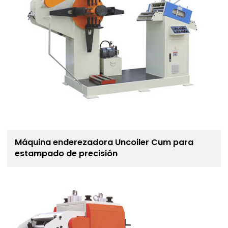
Máquina enderezadora Uncoiler Cum para
estampado de precisión