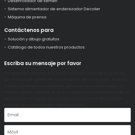
Desenrollador de semen
Sistema alimentador de enderezador Decoiler
Máquina de prensa
Contáctenos para
Solución y dibujo gratuitos
Catálogo de todos nuestros productos.
Escriba su mensaje por favor
Póngase en contacto con FANTY hoy para obtener soluciones
eficientes que optimicen sus procesos de fabricación. Nuestro
equipo diseñado por expertos garantiza un manejo seguro y
preciso de las bobinas de acero, mejorando la eficiencia de su
producción. Póngase en contacto con nosotros ahora para
mejorar sus capacidades de fabricación.