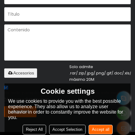
Solo admite
.rar/.zip/.jpg/.png/.gif/.doc/.xls/.p
Accesorios
máximo 20M
Cookie settings
He leido y acepto los Términos y Condiciones de este servicio,
Términos y Condiciones
We use cookies to provide you with the best possible
experience. They also allow us to analyze user
MANDAR
behavior in order to constantly improve the website for
you.
Reject All
Accept Selection
Accept all