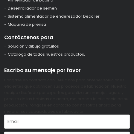
Alimentador de bobina
Desenrollador de semen
Sistema alimentador de enderezador Decoiler
Máquina de prensa
Contáctenos para
Solución y dibujo gratuitos
Catálogo de todos nuestros productos.
Escriba su mensaje por favor
Póngase en contacto con FANTY hoy para obtener soluciones
eficientes que optimicen sus procesos de fabricación. Nuestro
equipo diseñado por expertos garantiza un manejo seguro y
preciso de las bobinas de acero, mejorando la eficiencia de su
producción. Póngase en contacto con nosotros ahora para
mejorar sus capacidades de fabricación.