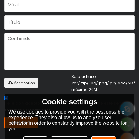
Solo admite
.rar/.zip/.jpg/.png/.gif/.doc/.xls/.p
Accesorios
máximo 20M
Cookie settings
He leido y acepto los Términos y Condiciones de este servicio,
Términos y Condiciones
We use cookies to provide you with the best possible
experience. They also allow us to analyze user
MANDAR
behavior in order to constantly improve the website for
you.