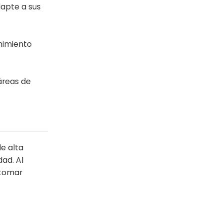
dapte a sus
nimiento
áreas de
e alta
dad. Al
 tomar