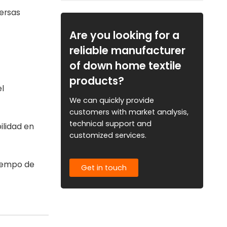
bobina de 0,6~6,0 mm
ersas
Are you looking for a
reliable manufacturer
of down home textile
products?
l
We can quickly provide
customers with market analysis,
technical support and
ilidad en
customized services.
tiempo de
Get in touch