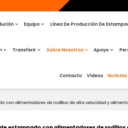
lución
Equipo
Línea De Producción De Estamp
n
Transferir
Sobre Nosotros
Apoyo
Per
Contacto
Vídeos
Noticias
 con alimentadores de rodillos de alta velocidad y aliment
de estampado con alimentadores de rodillos 