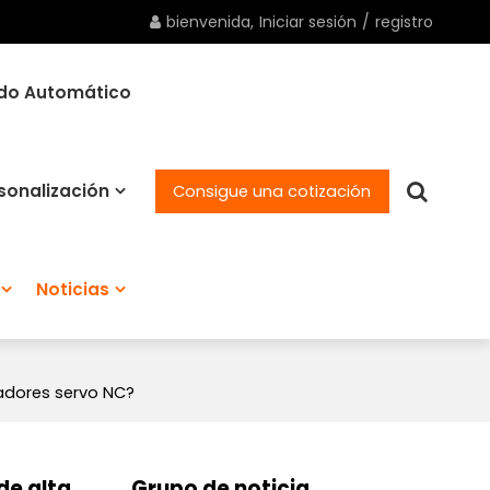
bienvenida,
Iniciar sesión
/
registro
ado Automático
sonalización
Consigue una cotización
Noticias
adores servo NC?
de alta
Grupo de noticia