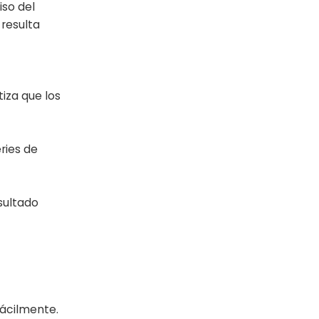
iso del
 resulta
iza que los
ries de
sultado
fácilmente.