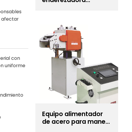
Uncoiler Cum para
ponsables
estampado de
e afectar
precisión
erial con
ión uniforme
rendimiento
Equipo alimentador
e
de acero para manejo
de espesores de