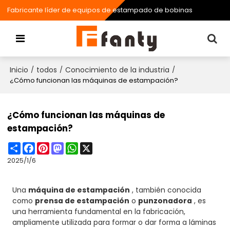
Fabricante líder de equipos de estampado de bobinas
Inicio
todos
Conocimiento de la industria
/
/
/
¿Cómo funcionan las máquinas de estampación?
¿Cómo funcionan las máquinas de
estampación?
Share
Facebook
Pinterest
Mastodon
WhatsApp
X
2025/1/6
Una
máquina de estampación
, también conocida
como
prensa de estampación
o
punzonadora
, es
una herramienta fundamental en la fabricación,
ampliamente utilizada para formar o dar forma a láminas