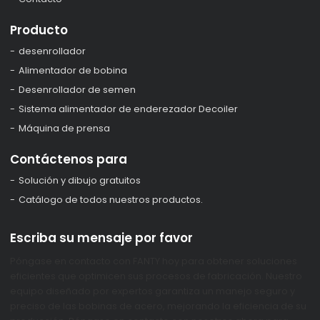
Producto
desenrollador
Alimentador de bobina
Desenrollador de semen
Sistema alimentador de enderezador Decoiler
Máquina de prensa
Contáctenos para
Solución y dibujo gratuitos
Catálogo de todos nuestros productos.
Escriba su mensaje por favor
Póngase en contacto con FANTY hoy para obtener soluciones
eficientes que optimicen sus procesos de fabricación. Nuestro
equipo diseñado por expertos garantiza un manejo seguro y
preciso de las bobinas de acero, mejorando la eficiencia de su