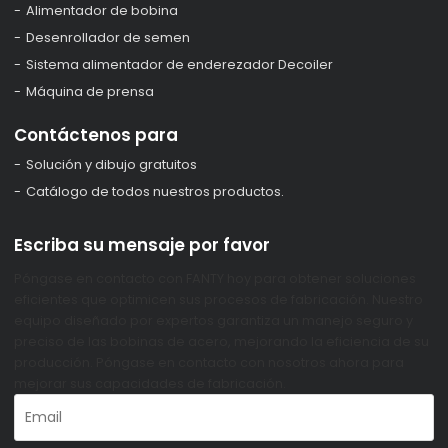
Alimentador de bobina
Desenrollador de semen
Sistema alimentador de enderezador Decoiler
Máquina de prensa
Contáctenos para
Solución y dibujo gratuitos
Catálogo de todos nuestros productos.
Escriba su mensaje por favor
Póngase en contacto con FANTY hoy para obtener soluciones
eficientes que optimicen sus procesos de fabricación. Nuestro
equipo diseñado por expertos garantiza un manejo seguro y
preciso de las bobinas de acero, mejorando la eficiencia de su
producción. Póngase en contacto con nosotros ahora para
mejorar sus capacidades de fabricación.