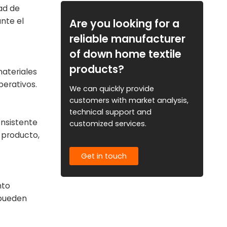
ad de
nte el
Are you looking for a
reliable manufacturer
of down home textile
products?
materiales
perativos.
We can quickly provide
customers with market analysis,
technical support and
nsistente
customized services.
 producto,
Get in touch
nto
 pueden