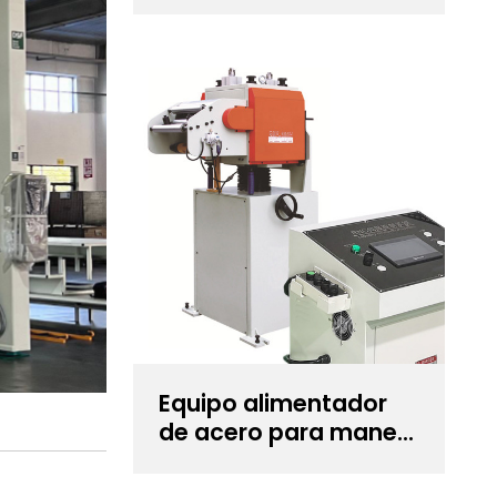
Uncoiler Cum para
estampado de
precisión
Equipo alimentador
de acero para manejo
de espesores de
bobina de 0,6~6,0 mm