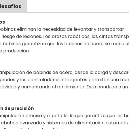
desafíos
os
binas eliminan la necesidad de levantar y transportar
riesgo de lesiones. Los brazos robóticos, las cintas trans
e bobinas garantizan que las bobinas de acero se manipu
e producción.
nipulación de bobinas de acero, desde la carga y descar
egrados y los controladores inteligentes permiten una ma
ctividad y aumentando el rendimiento. Esto conduce a un 
n de precisión
pulación precisa y repetible, lo que garantiza que las b
e robótica avanzada y sistemas de alimentación automati