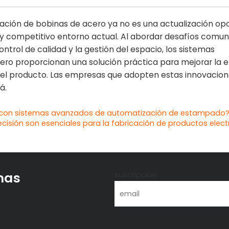
ación de bobinas de acero ya no es una actualización op
o y competitivo entorno actual. Al abordar desafíos comu
 control de calidad y la gestión del espacio, los sistemas
o proporcionan una solución práctica para mejorar la ef
d del producto. Las empresas que adopten estas innovacio
á.
o con sistemas avanzados de automatización de estampado
isión son esenciales para la fabricación de productos elect
imas
suscripción