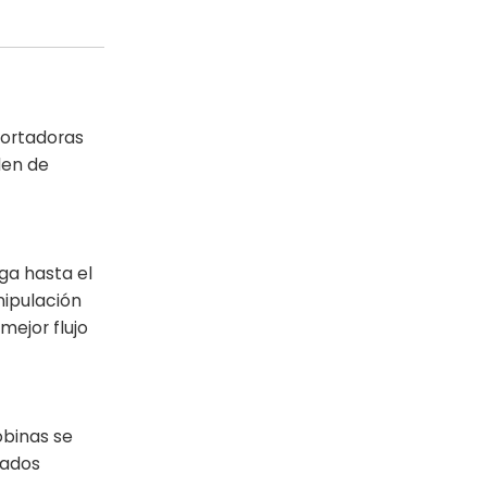
portadoras
len de
ga hasta el
nipulación
mejor flujo
obinas se
zados