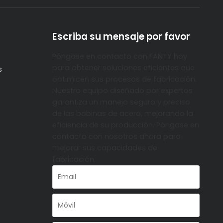
Escriba su mensaje por favor
Póngase en contacto con FANTY hoy
para obtener soluciones eficientes que
s
optimicen sus procesos de fabricación.
Nuestro equipo diseñado por expertos
garantiza un manejo seguro y preciso
de las bobinas de acero, mejorando la
eficiencia de su producción. Póngase en
contacto con nosotros ahora para
mejorar sus capacidades de
fabricación.