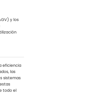
AGV) y los
a
ilización
 eficiencia
dos, las
os sistemas
estas
e todo el