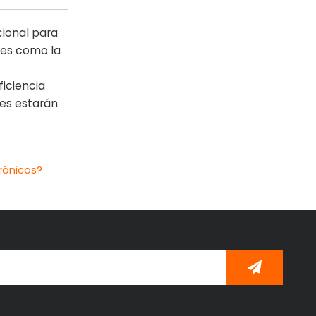
cional para
nes como la
iciencia
nes estarán
?
rónicos?