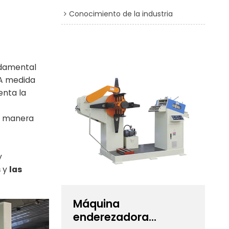
Conocimiento de la industria
damental
. A medida
enta la
e manera
y
s
y
las
Máquina
enderezadora