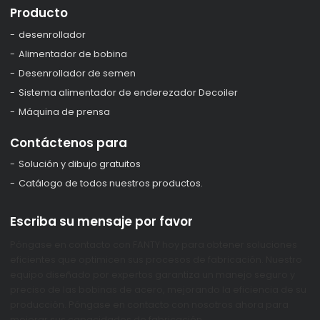
Producto
desenrollador
Alimentador de bobina
Desenrollador de semen
Sistema alimentador de enderezador Decoiler
Máquina de prensa
Contáctenos para
Solución y dibujo gratuitos
Catálogo de todos nuestros productos.
Escriba su mensaje por favor
Póngase en contacto con FANTY hoy para obtener soluciones
eficientes que optimicen sus procesos de fabricación. Nuestro
equipo diseñado por expertos garantiza un manejo seguro y
preciso de las bobinas de acero, mejorando la eficiencia de su
producción. Póngase en contacto con nosotros ahora para
mejorar sus capacidades de fabricación.