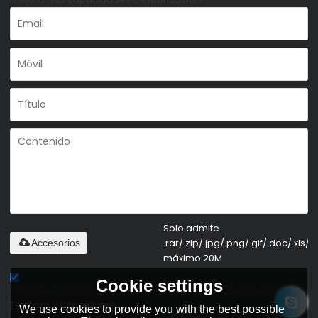
Solo admite
.rar/.zip/.jpg/.png/.gif/.doc/.xls/.p
Accesorios
máximo 20M
Cookie settings
He leido y acepto los Términos y Condiciones de este servicio,
Términos y Condiciones
We use cookies to provide you with the best possible