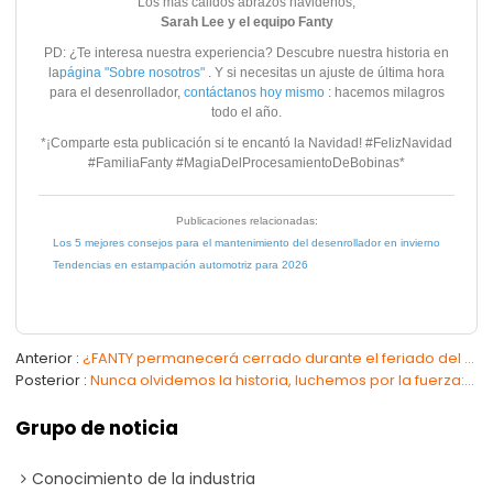
Los más cálidos abrazos navideños,
Sarah Lee y el equipo Fanty
PD: ¿Te interesa nuestra experiencia? Descubre nuestra historia en
la
página "Sobre nosotros"
. Y si necesitas un ajuste de última hora
para el desenrollador,
contáctanos hoy mismo
: hacemos milagros
todo el año.
*¡Comparte esta publicación si te encantó la Navidad! #FelizNavidad
#FamiliaFanty #MagiaDelProcesamientoDeBobinas*
Publicaciones relacionadas:
Los 5 mejores consejos para el mantenimiento del desenrollador en invierno
Tendencias en estampación automotriz para 2026
Anterior
¿FANTY permanecerá cerrado durante el feriado del Primero de Mayo? Aviso sobre el feriado del Día Internacional del Trabajo de 2026 (del 1 al 5 de mayo).
Posterior
Nunca olvidemos la historia, luchemos por la fuerza: 94.º aniversario del incidente de Mukden
Grupo de noticia
Conocimiento de la industria