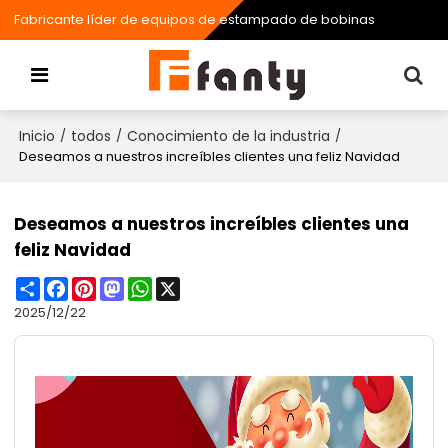
Fabricante líder de equipos de estampado de bobinas
Inicio
todos
Conocimiento de la industria
/
/
/
Deseamos a nuestros increíbles clientes una feliz Navidad
Deseamos a nuestros increíbles clientes una
feliz Navidad
Share
Facebook
Pinterest
Mastodon
WhatsApp
X
2025/12/22