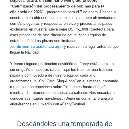
sorpresa festiva:
un seminario web gratuito sobre
"Optimización del procesamiento de bobinas para la
eficiencia de 2026"
, programado para el 7 de enero. Únanse a
nosotros para obtener consejos exclusivos sobre alimentadores
con IA, preguntas y respuestas en vivo y precios anticipados
exclusivos en nuestra nueva serie DSF4-1300H (perfecta para
esos propósitos de Año Nuevo de actualizar su equipo de
estampación). Las plazas son limitadas:
¡confirmen su asistencia aquí
y reserven su lugar antes de que
llegue la Navidad!
Y como ninguna publicación navideña de Fanty está completa
sin un guiño a nuestras raíces, aquí les traemos una tradición
rápida y conmovedora de nuestro equipo: cada año,
organizamos un "Coil Carol Sing-Along" en el almacén, cantando
a todo pulmón canciones sobre "alisadores hasta el final"
mientras disfrutamos de un chocolate caliente. Nos encantaría
conocer sus rituales navideños. ¡Dejen un comentario abajo o
etiquétennos en LinkedIn con #FantyFestive!
Deseándoles una temporada de