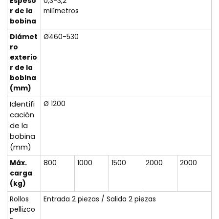
Espeso
0,3-3,2
r de la
milímetros
bobina
Diámet
Ø460-530
ro
exterio
r de la
bobina
(mm)
Identifi
Ø 1200
cación
de la
bobina
(mm)
Máx.
800
1000
1500
2000
2000
carga
(kg)
Rollos
Entrada 2 piezas / Salida 2 piezas
pellizco