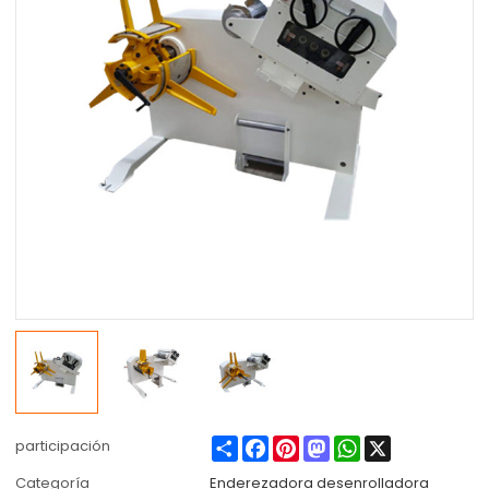
Share
Facebook
Pinterest
Mastodon
WhatsApp
X
participación
Categoría
Enderezadora desenrolladora