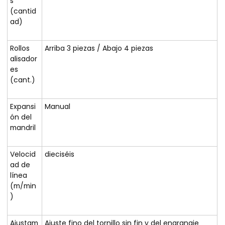
s
(cantid
ad)
Rollos
Arriba 3 piezas / Abajo 4 piezas
alisador
es
(cant.)
Expansi
Manual
ón del
mandril
Velocid
dieciséis
ad de
línea
(m/min
)
Ajustam
Ajuste fino del tornillo sin fin y del engranaje