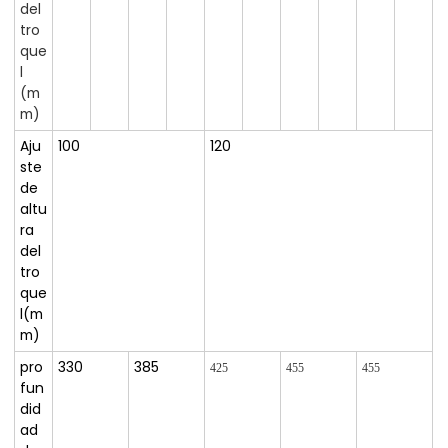
del
tro
que
l
(m
m)
Aju
100
120
ste
de
altu
ra
del
tro
que
l
(m
m)
pro
330
385
425
455
455
fun
did
ad