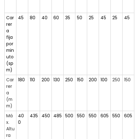
Car
45
80
40
60
35
50
25
45
25
45
rer
a
fija
por
min
uto
(sp
m)
Car
180
110
200
130
250
150
200
100
250
150
rer
a
(m
m)
Má
40
435
450
485
500
550
550
605
550
605
x.
0
Altu
ra