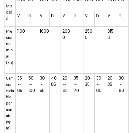
Mo
del
V
h
V
h
V
h
V
h
V
h
o
1100
1600
200
250
315
Pre
0
0
0
sión
no
min
al
(
kn)
35
50
30
40-
20
35
20~
30
20~
30
Carr
～
～
～
85
～
～
35
～
35
～
era
65
100
55
45
70
60
60
varia
ble
por
min
uto
(sp
m)