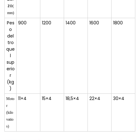
zo
(
mm)
Pes
900
1200
1400
1600
1800
o
del
tro
que
l
sup
erio
r
(kg
)
11×4
15×4
18,5×4
22×4
30×4
Moto
r
(kilo
vatio
s)