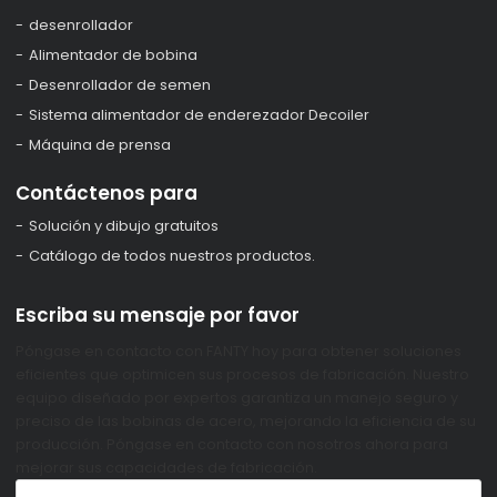
desenrollador
Alimentador de bobina
Desenrollador de semen
Sistema alimentador de enderezador Decoiler
Máquina de prensa
Contáctenos para
Solución y dibujo gratuitos
Catálogo de todos nuestros productos.
Escriba su mensaje por favor
Póngase en contacto con FANTY hoy para obtener soluciones
eficientes que optimicen sus procesos de fabricación. Nuestro
equipo diseñado por expertos garantiza un manejo seguro y
preciso de las bobinas de acero, mejorando la eficiencia de su
producción. Póngase en contacto con nosotros ahora para
mejorar sus capacidades de fabricación.