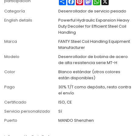
Share
Facebook
Pinterest
Mastodon
WhatsApp
X
participación
Categoría
Desenrollador de servicio pesado
English details
Powerful Hydraulic Expansion Heavy
Duty Decoiler for Efficient Steel Coil
Handling
Marca
FANTY Steel Coil Handling Equipment
Manufacturer
Modelo
Desenrollador de bobina de acero
de alta resistencia serie MT-H
Color
Blanco estándar (otros colores
están disponibles)
Pago
30% T/T como depósito, resto contra
el envío
Certificado
ISO, CE
Servicio personalizado
Sí
Puerto
MANDO Shenzhen