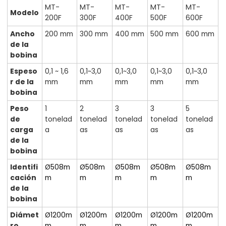
MT-
MT-
MT-
MT-
MT-
Modelo
200F
300F
400F
500F
600F
Ancho
200 mm
300 mm
400 mm
500 mm
600 mm
de la
bobina
Espeso
0,1 ~ 1,6
0,1~3,0
0,1~3,0
0,1~3,0
0,1~3,0
r de la
mm
mm
mm
mm
mm
bobina
Peso
1
2
3
3
5
de
tonelad
tonelad
tonelad
tonelad
tonelad
carga
a
as
as
as
as
de la
bobina
Identifi
Ø508m
Ø508m
Ø508m
Ø508m
Ø508m
cación
m
m
m
m
m
de la
bobina
Diámet
Ø1200m
Ø1200m
Ø1200m
Ø1200m
Ø1200m
ro
m
m
m
m
m