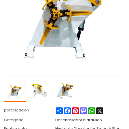
Share
Facebook
Pinterest
Mastodon
WhatsApp
X
participación
Categoría
Desenrollador hidráulico
English details
Hydraulic Decoiler for Smooth Steel