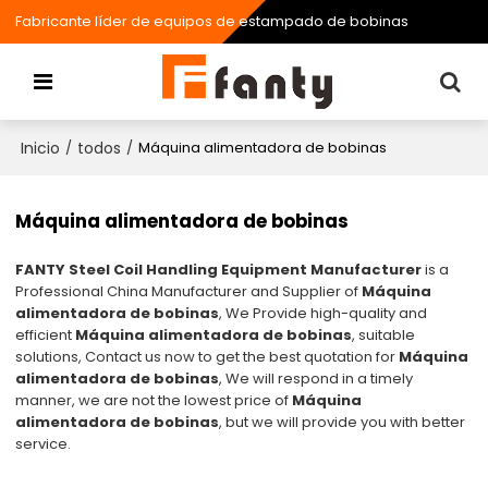
Fabricante líder de equipos de estampado de bobinas
Inicio
todos
/
/
Máquina alimentadora de bobinas
Máquina alimentadora de bobinas
FANTY Steel Coil Handling Equipment Manufacturer
is a
Professional China Manufacturer and Supplier of
Máquina
alimentadora de bobinas
, We Provide high-quality and
efficient
Máquina alimentadora de bobinas
, suitable
solutions, Contact us now to get the best quotation for
Máquina
alimentadora de bobinas
, We will respond in a timely
manner, we are not the lowest price of
Máquina
alimentadora de bobinas
, but we will provide you with better
service.