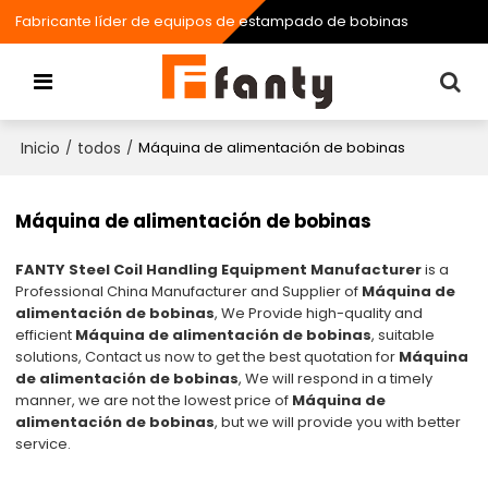
Fabricante líder de equipos de estampado de bobinas
Inicio
todos
/
/
Máquina de alimentación de bobinas
Máquina de alimentación de bobinas
FANTY Steel Coil Handling Equipment Manufacturer
is a
Professional China Manufacturer and Supplier of
Máquina de
alimentación de bobinas
, We Provide high-quality and
efficient
Máquina de alimentación de bobinas
, suitable
solutions, Contact us now to get the best quotation for
Máquina
de alimentación de bobinas
, We will respond in a timely
manner, we are not the lowest price of
Máquina de
alimentación de bobinas
, but we will provide you with better
service.