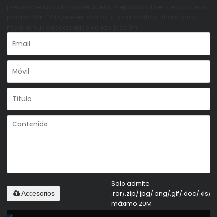
preciso de las bobinas de acero, mejorando la eficiencia de su
producción. Póngase en contacto con nosotros ahora para
mejorar sus capacidades de fabricación.
Solo admite
.rar/.zip/.jpg/.png/.gif/.doc/.xls/.p
Accesorios
máximo 20M