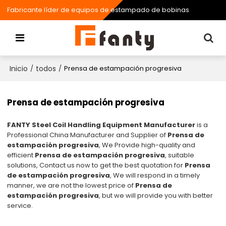
Fabricante líder de equipos de estampado de bobinas
Inicio
todos
/
/
Prensa de estampación progresiva
Prensa de estampación progresiva
FANTY Steel Coil Handling Equipment Manufacturer
is a
Professional China Manufacturer and Supplier of
Prensa de
estampación progresiva
, We Provide high-quality and
efficient
Prensa de estampación progresiva
, suitable
solutions, Contact us now to get the best quotation for
Prensa
de estampación progresiva
, We will respond in a timely
manner, we are not the lowest price of
Prensa de
estampación progresiva
, but we will provide you with better
service.