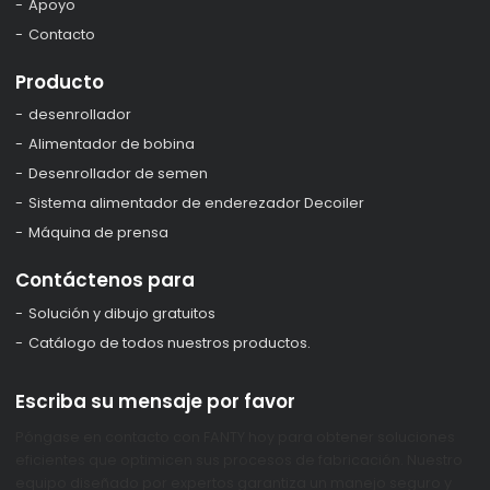
Apoyo
Contacto
Producto
desenrollador
Alimentador de bobina
Desenrollador de semen
Sistema alimentador de enderezador Decoiler
Máquina de prensa
Contáctenos para
Solución y dibujo gratuitos
Catálogo de todos nuestros productos.
Escriba su mensaje por favor
Póngase en contacto con FANTY hoy para obtener soluciones
eficientes que optimicen sus procesos de fabricación. Nuestro
equipo diseñado por expertos garantiza un manejo seguro y