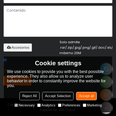
Solo admite
.rar/.zip/.jpg/.png/.gif/.doc/.xls/.p
Accesorios
máximo 20M
Cookie settings
He leido y acepto los Términos y Condiciones de este servicio,
Términos y Condiciones
We use cookies to provide you with the best possible
experience. They also allow us to analyze user
MANDAR
behavior in order to constantly improve the website for
you.
Reject All
Accept Selection
Accept all
Copyright © 2026
Shenzhen Fanty Machinery Equipment Co., Ltd
Necessary
Analytics
Preferences
Marketing
Support By
BEE Cloud