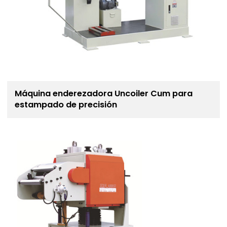
Máquina enderezadora Uncoiler Cum para
estampado de precisión