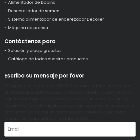
Alimentador de bobina
Desenrollador de semen
Sistema alimentador de enderezador Decoiler
Máquina de prensa
Contáctenos para
Solución y dibujo gratuitos
Catálogo de todos nuestros productos.
Escriba su mensaje por favor
Póngase en contacto con FANTY hoy para obtener soluciones
eficientes que optimicen sus procesos de fabricación. Nuestro
equipo diseñado por expertos garantiza un manejo seguro y
preciso de las bobinas de acero, mejorando la eficiencia de su
producción. Póngase en contacto con nosotros ahora para
mejorar sus capacidades de fabricación.