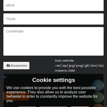
Solo admite
.rar/.zip/.jpg/.png/.gif/.doc/.xls/.p
Accesorios
máximo 20M
Cookie settings
He leido y acepto los Términos y Condiciones de este servicio,
Términos y Condiciones
We use cookies to provide you with the best possible
experience. They also allow us to analyze user
MANDAR
behavior in order to constantly improve the website for
you.