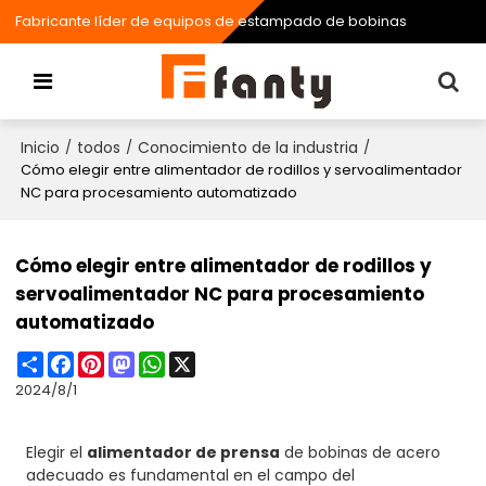
Fabricante líder de equipos de estampado de bobinas
Inicio
todos
Conocimiento de la industria
/
/
/
Cómo elegir entre alimentador de rodillos y servoalimentador
NC para procesamiento automatizado
Cómo elegir entre alimentador de rodillos y
servoalimentador NC para procesamiento
automatizado
Share
Facebook
Pinterest
Mastodon
WhatsApp
X
2024/8/1
Elegir el
alimentador de prensa
de bobinas de acero
adecuado es fundamental en el campo del