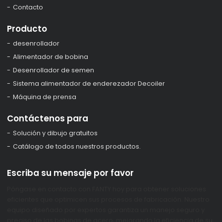
Contacto
Producto
desenrollador
Alimentador de bobina
Desenrollador de semen
Sistema alimentador de enderezador Decoiler
Máquina de prensa
Contáctenos para
Solución y dibujo gratuitos
Catálogo de todos nuestros productos.
Escriba su mensaje por favor
Póngase en contacto con FANTY hoy para obtener soluciones
eficientes que optimicen sus procesos de fabricación. Nuestro
equipo diseñado por expertos garantiza un manejo seguro y
preciso de las bobinas de acero, mejorando la eficiencia de su