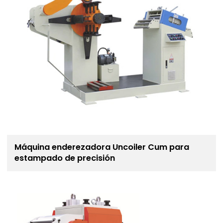
Máquina enderezadora Uncoiler Cum para
estampado de precisión